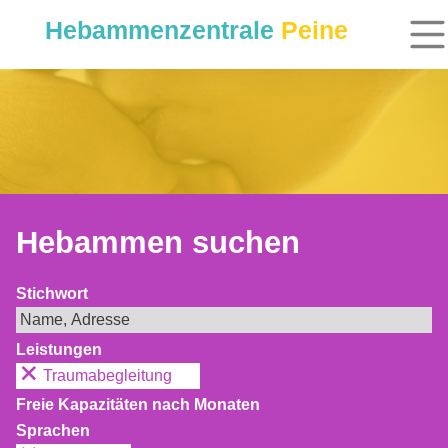
Hebammenzentrale
Peine
Hebammen suchen
Stichwort
Leistungen
Traumabegleitung
Freie Kapazitäten nach Monaten
Sprachen