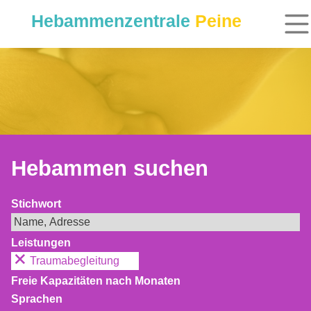
Hebammenzentrale
Peine
Hebammen suchen
Stichwort
Leistungen
Traumabegleitung
Freie Kapazitäten nach Monaten
Sprachen