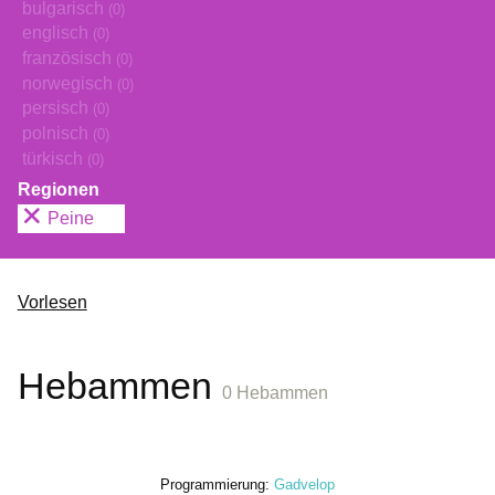
bulgarisch
(0)
englisch
(0)
französisch
(0)
norwegisch
(0)
persisch
(0)
polnisch
(0)
türkisch
(0)
Regionen
Peine
Vorlesen
Hebammen
0 Hebammen
Programmierung:
Gadvelop