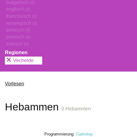
bulgarisch
(0)
englisch
(0)
französisch
(0)
norwegisch
(0)
persisch
(0)
polnisch
(0)
türkisch
(0)
Regionen
Vechelde
Vorlesen
Hebammen
0 Hebammen
Programmierung:
Gadvelop