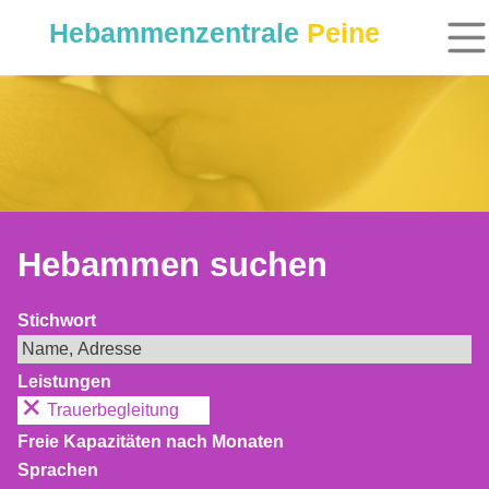
Hebammenzentrale
Peine
Hebammen suchen
Stichwort
Leistungen
Trauerbegleitung
Freie Kapazitäten nach Monaten
Sprachen