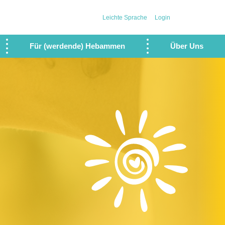
Leichte Sprache
Login
Für (werdende) Hebammen
Über Uns