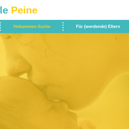
le
Peine
Hebammen-Suche
Für (werdende) Eltern