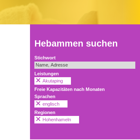
Hebammen suchen
Stichwort
Leistungen
Akutaping
Freie Kapazitäten nach Monaten
Sprachen
englisch
Regionen
Hohenhameln